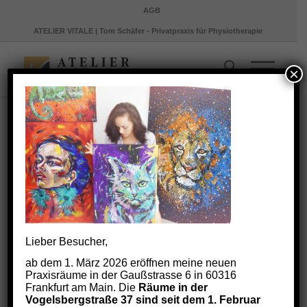
AGB
ATELIER VITALE | Tom Schäfer - Privatpraxis für Physiotherapie
×
ANY01
/
11. Oktober 2018
von
Markus Scholz
Lieber Besucher,
ab dem 1. März 2026 eröffnen meine neuen
Praxisräume in der Gaußstrasse 6 in 60316
Frankfurt am Main. Die
Räume in der
Vogelsbergstraße 37 sind seit dem 1. Februar