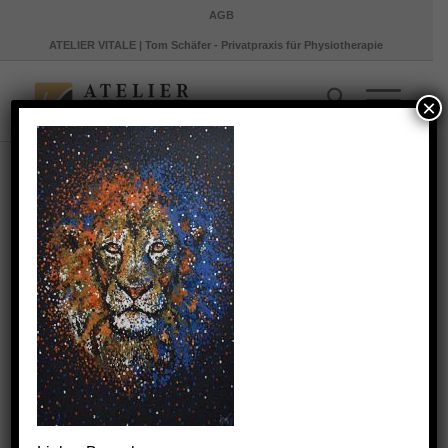
AGB
ATELIER VITALE | Tom Schäfer - Privatpraxis für Physiotherapie
×
ANY05
/
11. Oktober 2018
von
Markus Scholz