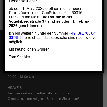
Lieber Besucher,
ab dem 1. März 2026 eröffnen meine neuen
Praxisräume in der Gaußstrasse 6 in 60316
Frankfurt am Main. Die
Räume in der
Vogelsbergstraße 37 sind seit dem 1. Februar
2026 geschlossen
.
Ich bin weiterhin unter der Nummer
+49 (0) 176 / 84
33 79 98
erreichbar. Hausbesuche sind nach wie vor
möglich.
ÖFFNUNGSZEITEN:
Mit freundlichen Grüßen
Termine nach telefonischer Vereinbarung.
Tom Schäfer
Montag bis Donnerstag:
09:00 - 20:00 Uhr
Freitags:
09:00 - 18:00 Uhr
HINWEIS:
Termine sind auch außerhalb der üblichen
Geschäftszeiten möglich. Sprechen Sie uns an!