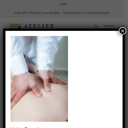
AGB
ATELIER VITALE | Tom Schäfer - Privatpraxis für Physiotherapie
×