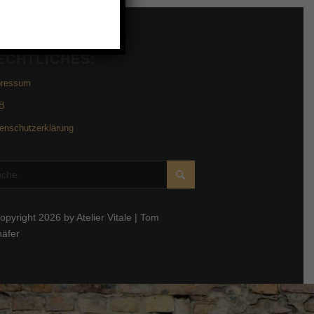
ECHTLICHES:
pressum
B
enschutzerklärung
opyright 2026 by Atelier Vitale | Tom
häfer