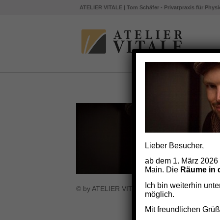
ATELIER VITALE | Tom Schäfer - Privatpraxis für Physi
Lieber Besucher,
ab dem 1. März 2026 
Main. Die
Räume in d
Ich bin weiterhin un
© by ATELIER VITALE Tom Schäfer
möglich.
Mit freundlichen Grü