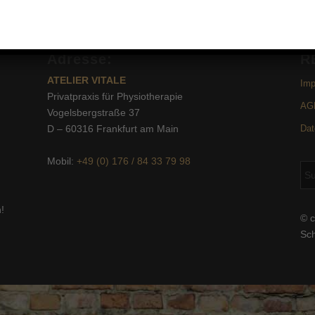
Adresse:
R
ATELIER VITALE
Im
Privatpraxis für Physiotherapie
AG
Vogelsbergstraße 37
D – 60316 Frankfurt am Main
Dat
Mobil:
+49 (0) 176 / 84 33 79 98
!
© c
Sc